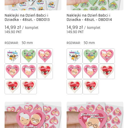
Naklejki na Dzień Babci i
Naklejki na Dzień Babci i
Dziadka - 48szt. - DBD013
Dziadka - 48szt. - DBD014
14,99 zł
14,99 zł
/
komplet
/
komplet
149.90
PKT
punktów
149.90
PKT
punktów
50 mm
50 mm
ROZMIAR:
ROZMIAR: