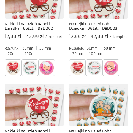
Naklejki na Dzień Babci i
Naklejki na Dzień Babci i
Dziadka - 96szt. - DBD002
Dziadka - 96szt. - DBD003
od
12,99 zł
-
do
42,99 zł
od
12,99 zł
-
do
42,99 zł
/
komplet
/
komplet
30mm
50 mm
30mm
50 mm
ROZMIAR:
ROZMIAR:
70mm
100mm
70mm
100mm
Naklejki na Dzień Babci i
Naklejki na Dzień Babci i