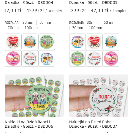
Dziadka - 96szt. - DBD004
Dziadka - 96szt. - DBD005
od
12,99 zł
-
do
42,99 zł
od
12,99 zł
-
do
42,99 zł
/
komplet
/
komplet
30mm
50 mm
30mm
50 mm
ROZMIAR:
ROZMIAR:
70mm
100mm
70mm
100mm
Naklejki na Dzień Babci i
Naklejki na Dzień Babci i
Dziadka - 96szt. - DBD006
Dziadka - 96szt. - DBD007