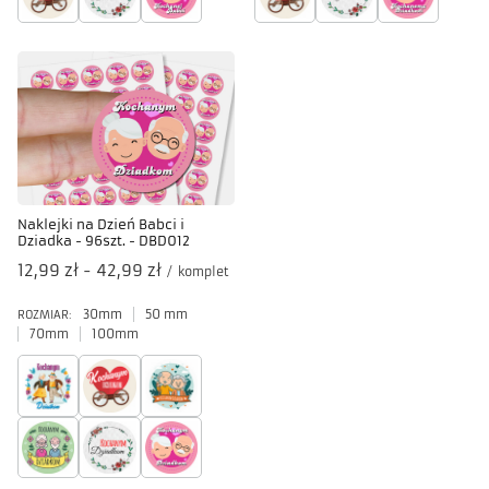
Naklejki na Dzień Babci i
Dziadka - 96szt. - DBD012
od
12,99 zł
-
do
42,99 zł
/
komplet
30mm
50 mm
ROZMIAR:
70mm
100mm