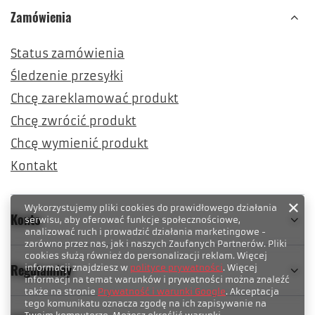
Zamówienia
Status zamówienia
Śledzenie przesyłki
Chcę zareklamować produkt
Chcę zwrócić produkt
Chcę wymienić produkt
Kontakt
Wykorzystujemy pliki cookies do prawidłowego działania
Konto
serwisu, aby oferować funkcje społecznościowe,
analizować ruch i prowadzić działania marketingowe -
zarówno przez nas, jak i naszych Zaufanych Partnerów. Pliki
cookies służą również do personalizacji reklam. Więcej
Regulaminy
informacji znajdziesz w
polityce prywatności
. Więcej
informacji na temat warunków i prywatności można znaleźć
także na stronie
Prywatność i warunki Google
. Akceptacja
tego komunikatu oznacza zgodę na ich zapisywanie na