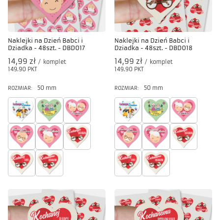
Naklejki na Dzień Babci i
Naklejki na Dzień Babci i
Dziadka - 48szt. - DBD017
Dziadka - 48szt. - DBD018
14,99 zł
14,99 zł
/
komplet
/
komplet
149.90
PKT
punktów
149.90
PKT
punktów
50 mm
50 mm
ROZMIAR:
ROZMIAR: