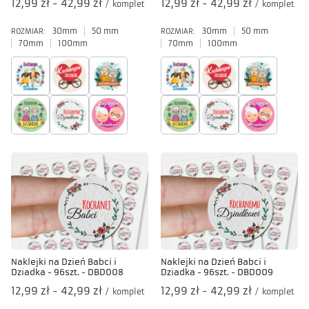
od
12,99 zł
-
do
42,99 zł
od
12,99 zł
-
do
42,99 zł
/
komplet
/
komplet
30mm
50 mm
30mm
50 mm
ROZMIAR:
ROZMIAR:
70mm
100mm
70mm
100mm
Naklejki na Dzień Babci i
Naklejki na Dzień Babci i
Dziadka - 96szt. - DBD008
Dziadka - 96szt. - DBD009
od
12,99 zł
-
do
42,99 zł
od
12,99 zł
-
do
42,99 zł
/
komplet
/
komplet