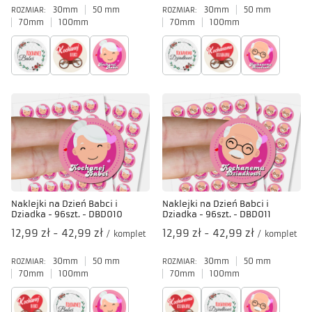
30mm
50 mm
30mm
50 mm
ROZMIAR:
ROZMIAR:
70mm
100mm
70mm
100mm
Naklejki na Dzień Babci i
Naklejki na Dzień Babci i
Dziadka - 96szt. - DBD010
Dziadka - 96szt. - DBD011
od
12,99 zł
-
do
42,99 zł
od
12,99 zł
-
do
42,99 zł
/
komplet
/
komplet
30mm
50 mm
30mm
50 mm
ROZMIAR:
ROZMIAR:
70mm
100mm
70mm
100mm