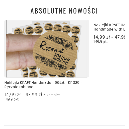
ABSOLUTNE NOWOŚCI
Naklejki KRAFT Han
Handmade with LOV
od
14,99 zł
-
do
47,99 
149.9
pkt
punktów
Naklejki KRAFT Handmade - 96szt. -KR029 -
Ręcznie robione!
od
14,99 zł
-
do
47,99 zł
/
komplet
149.9
pkt
punktów