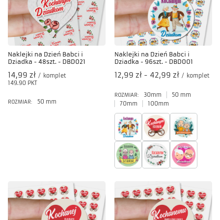
Naklejki na Dzień Babci i
Naklejki na Dzień Babci i
Dziadka - 48szt. - DBD021
Dziadka - 96szt. - DBD001
14,99 zł
od
12,99 zł
-
do
42,99 zł
/
komplet
/
komplet
149.90
PKT
punktów
30mm
50 mm
ROZMIAR:
50 mm
ROZMIAR:
70mm
100mm