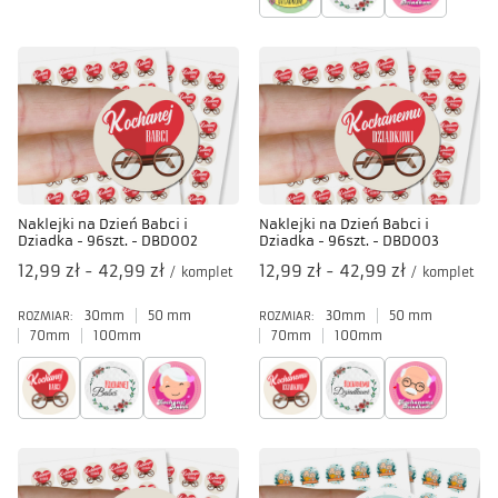
Naklejki na Dzień Babci i
Naklejki na Dzień Babci i
Dziadka - 96szt. - DBD002
Dziadka - 96szt. - DBD003
od
12,99 zł
-
do
42,99 zł
od
12,99 zł
-
do
42,99 zł
/
komplet
/
komplet
30mm
50 mm
30mm
50 mm
ROZMIAR:
ROZMIAR:
70mm
100mm
70mm
100mm