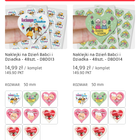
Naklejki na Dzień Babci i
Naklejki na Dzień Babci i
Dziadka - 48szt. - DBD013
Dziadka - 48szt. - DBD014
14,99 zł
14,99 zł
/
komplet
/
komplet
149.90
PKT
punktów
149.90
PKT
punktów
50 mm
50 mm
ROZMIAR:
ROZMIAR: