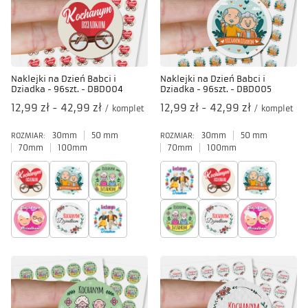
Naklejki na Dzień Babci i
Naklejki na Dzień Babci i
Dziadka - 96szt. - DBD004
Dziadka - 96szt. - DBD005
od
12,99 zł
-
do
42,99 zł
od
12,99 zł
-
do
42,99 zł
/
komplet
/
komplet
30mm
50 mm
30mm
50 mm
ROZMIAR:
ROZMIAR:
70mm
100mm
70mm
100mm