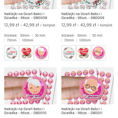
Naklejki na Dzień Babci i
Naklejki na Dzień Babci i
Dziadka - 96szt. - DBD008
Dziadka - 96szt. - DBD009
od
12,99 zł
-
do
42,99 zł
od
12,99 zł
-
do
42,99 zł
/
komplet
/
komplet
30mm
50 mm
30mm
50 mm
ROZMIAR:
ROZMIAR:
70mm
100mm
70mm
100mm
Naklejki na Dzień Babci i
Naklejki na Dzień Babci i
Dziadka - 96szt. - DBD010
Dziadka - 96szt. - DBD011