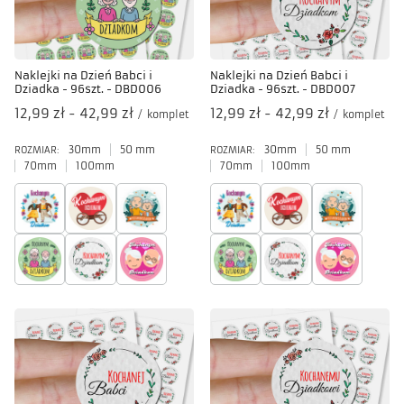
Naklejki na Dzień Babci i
Naklejki na Dzień Babci i
Dziadka - 96szt. - DBD006
Dziadka - 96szt. - DBD007
od
12,99 zł
-
do
42,99 zł
od
12,99 zł
-
do
42,99 zł
/
komplet
/
komplet
30mm
50 mm
30mm
50 mm
ROZMIAR:
ROZMIAR:
70mm
100mm
70mm
100mm