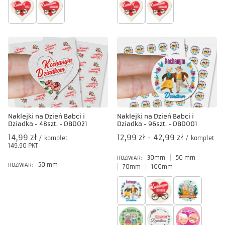
Naklejki na Dzień Babci i
Naklejki na Dzień Babci i
Dziadka - 48szt. - DBD021
Dziadka - 96szt. - DBD001
14,99 zł
od
12,99 zł
-
do
42,99 zł
/
komplet
/
komplet
149.90
PKT
punktów
30mm
50 mm
ROZMIAR:
50 mm
ROZMIAR:
70mm
100mm