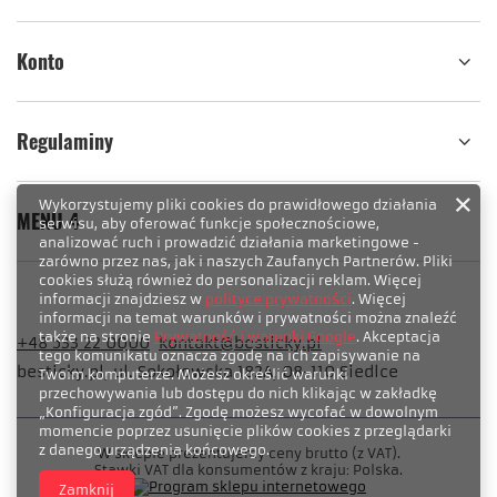
Konto
Regulaminy
Wykorzystujemy pliki cookies do prawidłowego działania
MENU 4
serwisu, aby oferować funkcje społecznościowe,
analizować ruch i prowadzić działania marketingowe -
zarówno przez nas, jak i naszych Zaufanych Partnerów. Pliki
cookies służą również do personalizacji reklam. Więcej
informacji znajdziesz w
polityce prywatności
. Więcej
informacji na temat warunków i prywatności można znaleźć
także na stronie
Prywatność i warunki Google
. Akceptacja
+48 533 22 0000
kontakt@besticky.pl
tego komunikatu oznacza zgodę na ich zapisywanie na
besticky.pl
,
ul. Sokołowska 182A
,
08-110
Siedlce
Twoim komputerze. Możesz określić warunki
przechowywania lub dostępu do nich klikając w zakładkę
„Konfiguracja zgód”. Zgodę możesz wycofać w dowolnym
momencie poprzez usunięcie plików cookies z przeglądarki
z danego urządzenia końcowego.
W sklepie prezentujemy ceny brutto (z VAT).
Stawki VAT dla konsumentów z kraju:
Polska
.
Zamknij