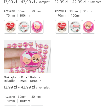
od
12,99 zł
-
do
42,99 zł
od
12,99 zł
-
do
42,99 zł
/
komplet
/
komplet
30mm
50 mm
30mm
50 mm
ROZMIAR:
ROZMIAR:
70mm
100mm
70mm
100mm
Naklejki na Dzień Babci i
Dziadka - 96szt. - DBD012
od
12,99 zł
-
do
42,99 zł
/
komplet
30mm
50 mm
ROZMIAR:
70mm
100mm