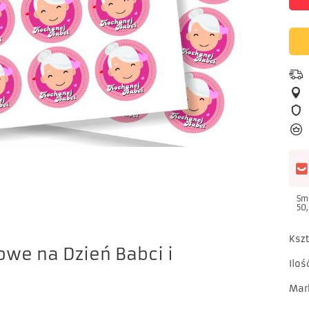
Sm
50,
Kszt
owe na Dzień Babci i
Iloś
Mar