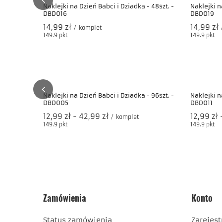
Naklejki na Dzień Babci i Dziadka - 48szt. -
Naklejki n
DBD016
DBD019
14,99 zł
14,99 zł
/
komplet
149.9
pkt
punktów
149.9
pkt
pu