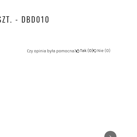
SZT. - DBD010
Tak
0
Nie
0
Czy opinia była pomocna?