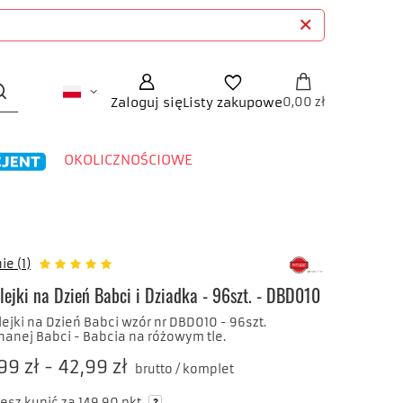
Zaloguj się
Listy zakupowe
0,00 zł
OKOLICZNOŚCIOWE
ie (1)
lejki na Dzień Babci i Dziadka - 96szt. - DBD010
ejki na Dzień Babci wzór nr DBD010 - 96szt.
anej Babci - Babcia na różowym tle.
99 zł
-
42,99 zł
brutto
/
komplet
esz kupić za
149.90
pkt.