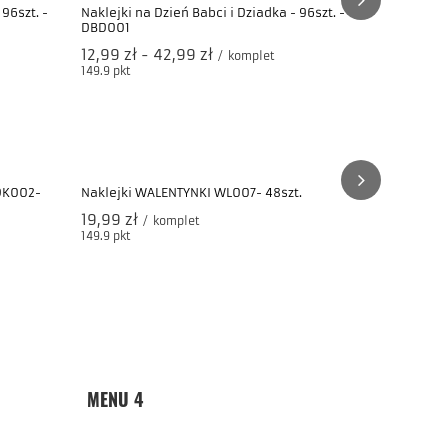
Naklejki na
DBD015
14,99 zł
/
149.9
pkt
pun
96szt. -
Naklejki na Dzień Babci i Dziadka - 96szt. -
DBD001
od
12,99 zł
-
do
42,99 zł
/
komplet
149.9
pkt
punktów
Naklejki n
48szt.
19,99 zł
/