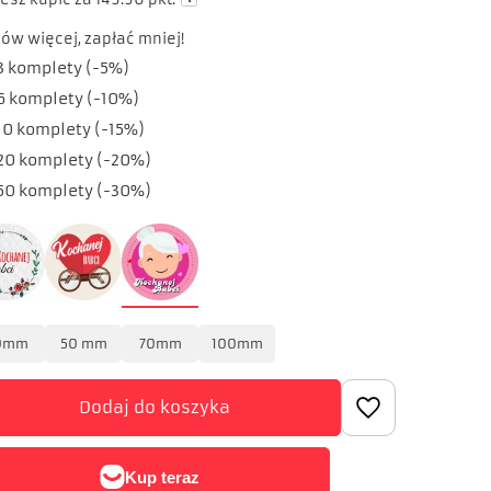
ów więcej, zapłać mniej!
3
komplety
(-
5
%)
6
komplety
(-
10
%)
10
komplety
(-
15
%)
20
komplety
(-
20
%)
50
komplety
(-
30
%)
0mm
50 mm
70mm
100mm
Dodaj do koszyka