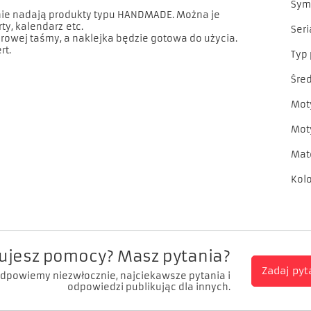
Sym
nie nadają produkty typu HANDMADE. Można je
ty, kalendarz etc.
Seri
rowej taśmy, a naklejka będzie gotowa do użycia.
rt.
Typ
Śre
Mot
Mot
Mat
Kol
ujesz pomocy? Masz pytania?
Zadaj pyt
odpowiemy niezwłocznie, najciekawsze pytania i
odpowiedzi publikując dla innych.