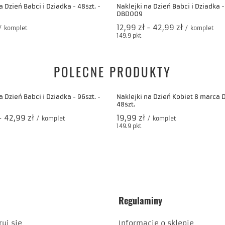
a Dzień Babci i Dziadka - 48szt. -
Naklejki na Dzień Babci i Dziadka - 
DBD009
od
12,99 zł
-
do
42,99 zł
/
komplet
/
komplet
nktów
149.9
pkt
punktów
POLECNE PRODUKTY