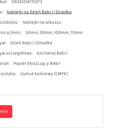
bol
5904204721073
a
Naklejki na Dzień Babci i Dziadka
 produktu
Naklejki na arkuszu
dnica [mm]
30mm
50mm
100mm
70mm
yw
Dzień Babci i Dziadka
yw szczegółowy
Kochanej Babci
eriał
Papier błyszczący BIAŁY
orystyka
Zadruk kolorowy (CMYK)
anie