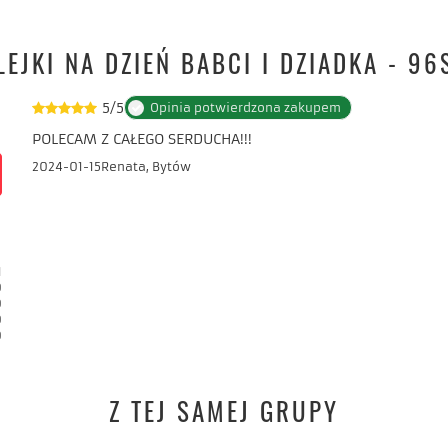
LEJKI NA DZIEŃ BABCI I DZIADKA - 96
5/5
Opinia potwierdzona zakupem
POLECAM Z CAŁEGO SERDUCHA!!!
2024-01-15
Renata, Bytów
1
0
0
0
0
Z TEJ SAMEJ GRUPY