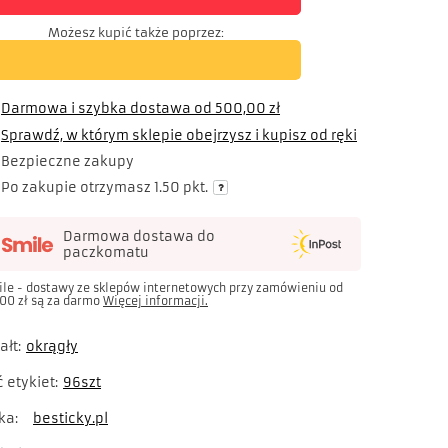
Możesz kupić także poprzez:
Darmowa i szybka dostawa
od
500,00 zł
Sprawdź, w którym sklepie obejrzysz i kupisz od ręki
Bezpieczne zakupy
Po zakupie otrzymasz
1.50 pkt.
Darmowa dostawa do
paczkomatu
ile - dostawy ze sklepów internetowych przy zamówieniu od
00 zł
są za darmo
Więcej informacji.
ałt
okrągły
ć etykiet
96szt
ka
besticky.pl