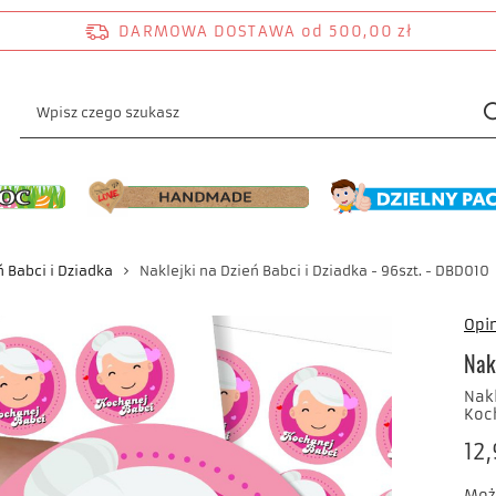
DARMOWA DOSTAWA
od 500,00 zł
ń Babci i Dziadka
Naklejki na Dzień Babci i Dziadka - 96szt. - DBD010
Opin
Nak
Nakl
Koch
12,
Moż