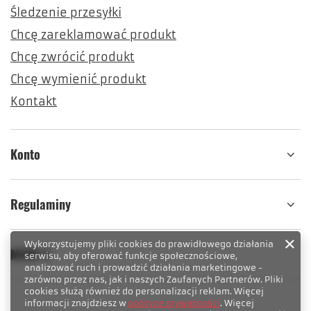
Śledzenie przesyłki
Chcę zareklamować produkt
Chcę zwrócić produkt
Chcę wymienić produkt
Kontakt
Konto
Regulaminy
Wykorzystujemy pliki cookies do prawidłowego działania
MENU 4
serwisu, aby oferować funkcje społecznościowe,
analizować ruch i prowadzić działania marketingowe -
zarówno przez nas, jak i naszych Zaufanych Partnerów. Pliki
cookies służą również do personalizacji reklam. Więcej
informacji znajdziesz w
polityce prywatności
. Więcej