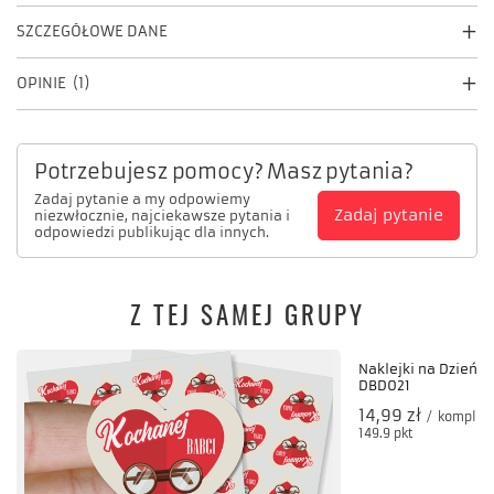
SZCZEGÓŁOWE DANE
OPINIE
(1)
Potrzebujesz pomocy? Masz pytania?
Zadaj pytanie a my odpowiemy
Zadaj pytanie
niezwłocznie, najciekawsze pytania i
odpowiedzi publikując dla innych.
Z TEJ SAMEJ GRUPY
Naklejki na Dzień Ba
DBD021
14,99 zł
/
komplet
149.9
pkt
punktów