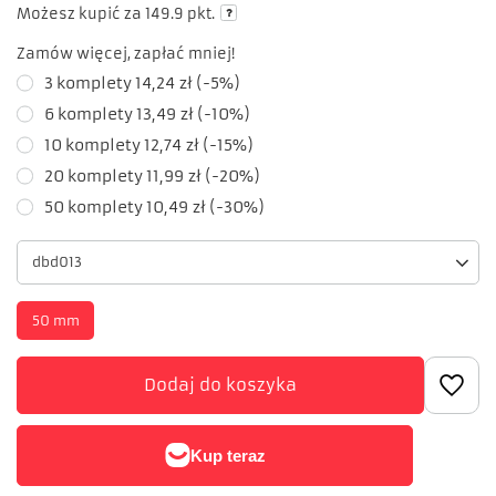
Możesz kupić za
149.9 pkt.
Zamów więcej, zapłać mniej!
3
komplety
14,24 zł
(-
5
%)
6
komplety
13,49 zł
(-
10
%)
10
komplety
12,74 zł
(-
15
%)
20
komplety
11,99 zł
(-
20
%)
50
komplety
10,49 zł
(-
30
%)
dbd013
50 mm
Dodaj do koszyka