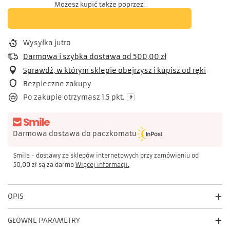
Możesz kupić także poprzez:
Wysyłka
jutro
Darmowa i szybka dostawa
od
500,00 zł
Sprawdź, w którym sklepie obejrzysz i kupisz od ręki
Bezpieczne zakupy
Po zakupie otrzymasz
1.5 pkt.
Darmowa dostawa do paczkomatu
Smile - dostawy ze sklepów internetowych przy zamówieniu od
50,00 zł
są za darmo
Więcej informacji.
OPIS
GŁÓWNE PARAMETRY