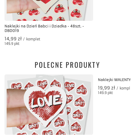
Naklejki na Dzień Babci i Dziadka - 48szt. -
DBD019
14,99 zł
/
komplet
149.9
pkt
punktów
POLECNE PRODUKTY
Naklejki WALENTYNK
19,99 zł
/
komplet
149.9
pkt
punktów