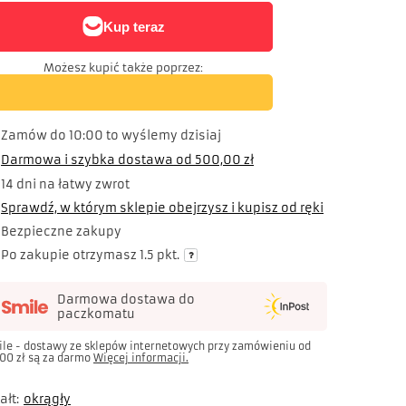
Możesz kupić także poprzez:
Zamów do
10:00 to wyślemy dzisiaj
Darmowa i szybka dostawa
od
500,00 zł
14
dni na łatwy zwrot
Sprawdź, w którym sklepie obejrzysz i kupisz od ręki
Bezpieczne zakupy
Po zakupie otrzymasz
1.5 pkt.
Darmowa dostawa do
paczkomatu
ile - dostawy ze sklepów internetowych przy zamówieniu od
00 zł
są za darmo
Więcej informacji.
ałt
okrągły