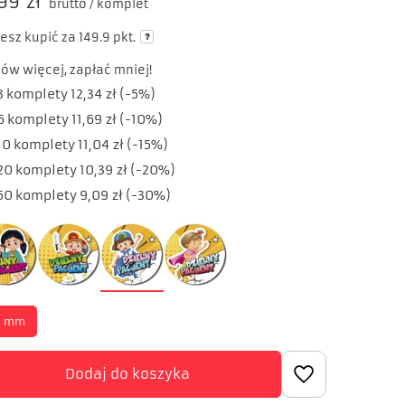
99 zł
brutto
/
komplet
esz kupić za
149.9 pkt.
ów więcej, zapłać mniej!
3
komplety
12,34 zł
(-
5
%)
6
komplety
11,69 zł
(-
10
%)
10
komplety
11,04 zł
(-
15
%)
20
komplety
10,39 zł
(-
20
%)
50
komplety
9,09 zł
(-
30
%)
0 mm
Dodaj do koszyka