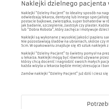
Naklejki dzielnego pacjenta 
Naklejki “Dzielny Pacjent” to idealny sposób na nag
odwiedzają lekarza, dentystę lub innego specjalistę
postacie bajkowe, zwierzątka, super bohaterów w r
jak badanie, szczepienie, zastrzyk czy plaster. Każd
lub “Dobra Robota”, który zachęca i motywuje dzieci
Naklejki są wykonane z wysokiej jakości papieru sa
Nie pozostawiają śladów na ubraniach, skórze czy me
5cm. W opakowaniu znajduje się 45 sztuk naklejek 
Naklejki “Dzielny Pacjent” to świetny pomysł na prez
u lekarza. Naklejki mogą być również używane przez l
którzy chcą docenić i nagrodzić swoich małych pacj
każda wizyta u lekarza będzie mniej stresująca i bar
Zamów naklejki “Dzielny Pacjent” już dziś i ciesz s
Potrzeb