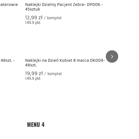
haterowie
Naklejki Dzielny Pacjent Zebra- DP006 -
45sztuk
12,99 zł
/
komplet
149.9
pkt
punktów
Naklejki W
19,99 zł
/
149.9
pkt
pun
48szt. -
Naklejki na Dzień Kobiet 8 marca DK009-
48szt.
19,99 zł
/
komplet