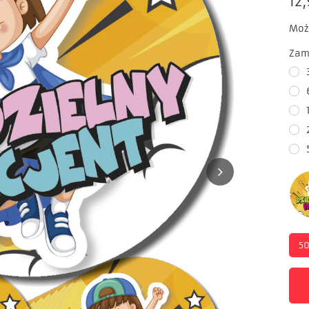
12,
Moż
Zam
5