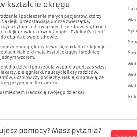
w kształcie okręgu
Iloś
rodzenie i pocieszenie małych pacjentów, którzy
Mar
. Naklejki przedstawiają urocze zwierzątka,
óżnych sytuacjach związanych ze zdrowiem, takich
Sym
a naklejka zawiera również napis “Dzielny Pacjent”
 do dbania o swoje zdrowie.
Seri
moprzylepnego, który łatwo się nakłada i zdejmuje.
blach. Naklejki mają kształt okrągły i średnicę
Śre
z jednym wzorem.
Mot
ent dla dzieci i potrzebują wsparcia podczas wizyt
ekarzy, pielęgniarki, nauczycieli czy rodziców,
Mot
entów, uczniów czy pociechy. Naklejki sprawią, że
dziej przyjemna dla dziecka.
Mat
ię uśmiechem i radością Twojego dziecka!
Kol
ujesz pomocy? Masz pytania?