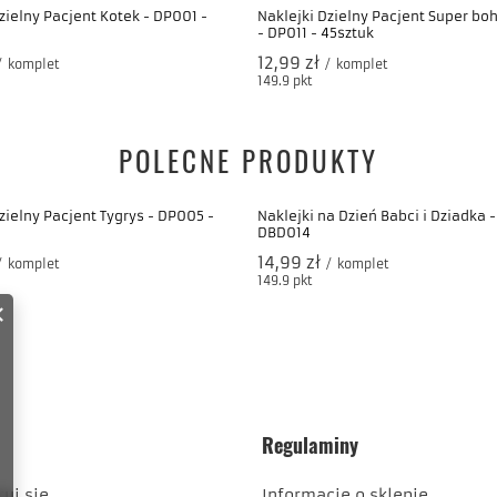
zielny Pacjent Kotek - DP001 -
Naklejki Dzielny Pacjent Super bo
- DP011 - 45sztuk
12,99 zł
/
komplet
/
komplet
nktów
149.9
pkt
punktów
POLECNE PRODUKTY
zielny Pacjent Tygrys - DP005 -
Naklejki na Dzień Babci i Dziadka - 
DBD014
14,99 zł
/
komplet
/
komplet