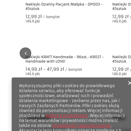
Naklejki Dzielny Pacjent Małpka - DP003 -
Naklejki D
45sztuk
45sztuk
12,99 zł
12,99 zł
/
komplet
149.9
pkt
punktów
149.9
pkt
pu
Wykorzystujemy pliki cookies do prawidłowego
działania serwisu, aby oferować funkcje
społecznościowe, analizować ruch i prowadzić
działania marketingowe - zarówno przez nas, jak i
naszych Zaufanych Partnerów. Pliki cookies służą
również do personalizacji reklam. Więcej informacji
znajdziesz w
polityce prywatności
. Więcej informacji
Naklejki KRAFT Handmade - 96szt. -KR027 -
Naklejki D
Handmade with LOVE!
45sztuk
na temat warunków i prywatności można znaleźć
także na stronie
Prywatność i warunki Google
.
od
14,99 zł
-
do
47,99 zł
12,99 zł
/
komplet
Akceptacja tego komunikatu oznacza zgodę na ich