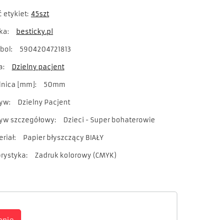
ć etykiet
45szt
ka
besticky.pl
bol
5904204721813
a
Dzielny pacjent
dnica [mm]
50mm
yw
Dzielny Pacjent
yw szczegółowy
Dzieci - Super bohaterowie
eriał
Papier błyszczący BIAŁY
orystyka
Zadruk kolorowy (CMYK)