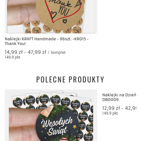
Naklejki KRAFT Handmade - 96szt. -KR015 -
Thank You!
od
14,99 zł
-
do
47,99 zł
/
komplet
149.9
pkt
punktów
POLECNE PRODUKTY
Naklejki na Dzień Ba
DBD009
od
12,99 zł
-
do
42,99 
149.9
pkt
punktów