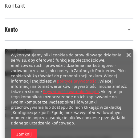
Kontakt
Konto
Regulaminy
Wykorzystujemy pliki cookies do prawidłowego działania
serwisu, aby oferować funkcje społecznościowe,
analizować ruch i prowadzić działania marketingowe -
zarówno przez nas, jak i naszych Zaufanych Partnerów. Pliki
MENU 4
cookies służą również do personalizacji reklam. Więcej
informacji znajdziesz w
polityce prywatności
. Więcej
informacji na temat warunków i prywatności można znaleźć
także na stronie
Prywatność i warunki Google
. Akceptacja
tego komunikatu oznacza zgodę na ich zapisywanie na
Twoim komputerze. Możesz określić warunki
+48 533 22 0000
kontakt@besticky.pl
przechowywania lub dostępu do nich klikając w zakładkę
„Konfiguracja zgód”. Zgodę możesz wycofać w dowolnym
besticky.pl
,
ul. Sokołowska 182A
,
08-110
Siedlce
momencie poprzez usunięcie plików cookies z przeglądarki
z danego urządzenia końcowego.
Zamknij