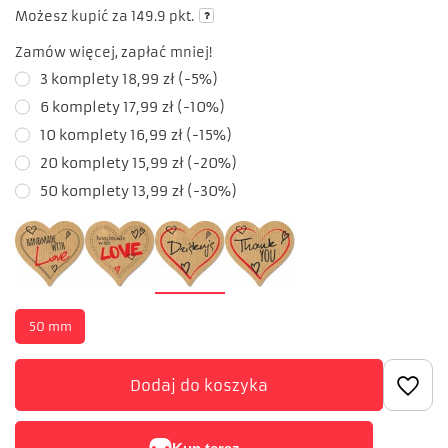
Możesz kupić za
149.9 pkt.
Zamów więcej, zapłać mniej!
3
komplety
18,99 zł
(-
5
%)
6
komplety
17,99 zł
(-
10
%)
10
komplety
16,99 zł
(-
15
%)
20
komplety
15,99 zł
(-
20
%)
50
komplety
13,99 zł
(-
30
%)
50 mm
Dodaj do koszyka