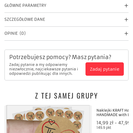
GŁÓWNE PARAMETRY
SZCZEGÓŁOWE DANE
OPINIE
(0)
Potrzebujesz pomocy? Masz pytania?
Zadaj pytanie a my odpowiemy
Zadaj pytanie
niezwłocznie, najciekawsze pytania i
odpowiedzi publikując dla innych.
Z TEJ SAMEJ GRUPY
Naklejki KRAFT Han
HANDMADE with LO
od
14,99 zł
-
do
47,99 
149.9
pkt
punktów