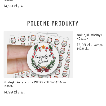
14,99 zł
/
szt.
POLECNE PRODUKTY
Naklejki Dzielny Pa
45sztuk
12,99 zł
/
komplet
149.9
pkt
punktów
Naklejki świąteczne WESOŁYCH ŚWIĄT 4cm
135szt.
14,99 zł
/
szt.