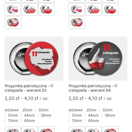
Przypinka patriotyczna - 11
Przypinka patriotyczna - 11
Listopada - wariant 03
Listopada - wariant 04
od
2,30 zł
-
do
4,10 zł
od
2,30 zł
-
do
4,10 zł
/
szt.
/
szt.
25mm
32mm
25mm
32mm
ROZMIAR:
ROZMIAR:
37mm
44mm
58mm
37mm
44mm
58mm
75mm
90mm
75mm
90mm