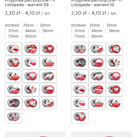
Przypinka patriotyczna - 11
Przypinka patriotyczna - 11
Listopada - wariant 09
Listopada - wariant 10
od
2,30 zł
-
do
4,10 zł
od
2,30 zł
-
do
4,10 zł
/
szt.
/
szt.
25mm
32mm
25mm
32mm
ROZMIAR:
ROZMIAR:
37mm
44mm
58mm
37mm
44mm
58mm
75mm
90mm
75mm
90mm