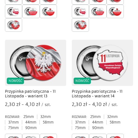
NOWOŚĆ
NOWOŚĆ
Przypinka patriotyczna - 11
Przypinka patriotyczna - 11
Listopada - wariant 13
Listopada - wariant 14
od
2,30 zł
-
do
4,10 zł
od
2,30 zł
-
do
4,10 zł
/
szt.
/
szt.
25mm
32mm
25mm
32mm
ROZMIAR:
ROZMIAR:
37mm
44mm
58mm
37mm
44mm
58mm
75mm
90mm
75mm
90mm