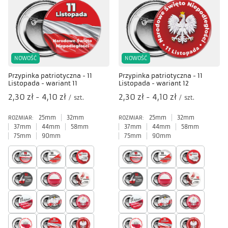
NOWOŚĆ
NOWOŚĆ
Przypinka patriotyczna - 11
Przypinka patriotyczna - 11
Listopada - wariant 11
Listopada - wariant 12
od
2,30 zł
-
do
4,10 zł
od
2,30 zł
-
do
4,10 zł
/
szt.
/
szt.
25mm
32mm
25mm
32mm
ROZMIAR:
ROZMIAR:
37mm
44mm
58mm
37mm
44mm
58mm
75mm
90mm
75mm
90mm