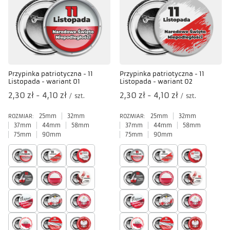
Przypinka patriotyczna - 11
Przypinka patriotyczna - 11
Listopada - wariant 01
Listopada - wariant 02
od
2,30 zł
-
do
4,10 zł
od
2,30 zł
-
do
4,10 zł
/
szt.
/
szt.
25mm
32mm
25mm
32mm
ROZMIAR:
ROZMIAR:
37mm
44mm
58mm
37mm
44mm
58mm
75mm
90mm
75mm
90mm