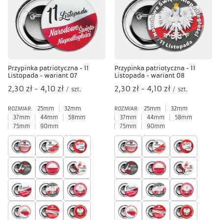
Przypinka patriotyczna - 11
Przypinka patriotyczna - 11
Listopada - wariant 07
Listopada - wariant 08
od
2,30 zł
-
do
4,10 zł
od
2,30 zł
-
do
4,10 zł
/
szt.
/
szt.
25mm
32mm
25mm
32mm
ROZMIAR:
ROZMIAR:
37mm
44mm
58mm
37mm
44mm
58mm
75mm
90mm
75mm
90mm