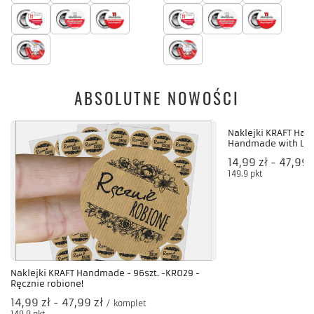
ABSOLUTNE NOWOŚCI
Naklejki KRAFT Han
Handmade with LOV
od
14,99 zł
-
do
47,99 
149.9
pkt
punktów
Naklejki KRAFT Handmade - 96szt. -KR029 -
Ręcznie robione!
od
14,99 zł
-
do
47,99 zł
/
komplet