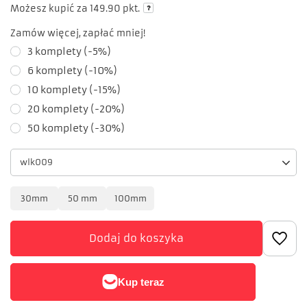
Możesz kupić za
149.90
pkt.
Zamów więcej, zapłać mniej!
3
komplety
(-
5
%)
6
komplety
(-
10
%)
10
komplety
(-
15
%)
20
komplety
(-
20
%)
50
komplety
(-
30
%)
wlk009
30mm
50 mm
100mm
Dodaj do koszyka