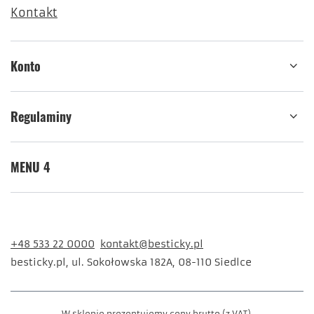
45sztuk
12,99 zł
/
komplet
149.9
pkt
punktów
Zamówienia
Status zamówienia
Śledzenie przesyłki
Chcę zareklamować produkt
Chcę zwrócić produkt
Chcę wymienić produkt
Kontakt