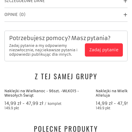
SZCZEGÓŁOWE DANE
OPINIE
(0)
Potrzebujesz pomocy? Masz pytania?
Zadaj pytanie a my odpowiemy
Zadaj pytanie
niezwłocznie, najciekawsze pytania i
odpowiedzi publikując dla innych.
Z TEJ SAMEJ GRUPY
Naklejki na Wielkan
Alleluja
od
14,99 zł
-
do
47,99 
149.9
pkt
punktów