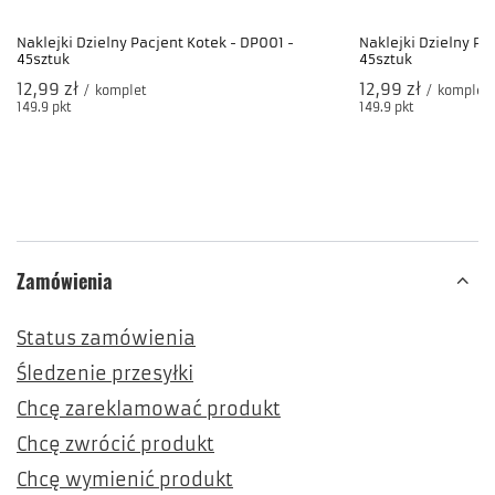
Naklejki na Wielkanoc - 96szt. -WLK015 -
Wesołych Świąt
od
14,99 zł
-
do
47,99 zł
/
komplet
149.9
pkt
punktów
POLECNE PRODUKTY
Naklejki Dzielny Pa
45sztuk
12,99 zł
/
komplet
149.9
pkt
punktów
Naklejki Dzielny Pacjent Kotek - DP001 -