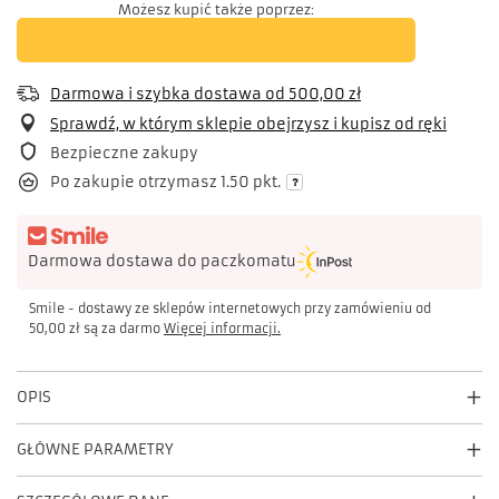
Możesz kupić także poprzez:
Darmowa i szybka dostawa
od
500,00 zł
Sprawdź, w którym sklepie obejrzysz i kupisz od ręki
Bezpieczne zakupy
Po zakupie otrzymasz
1.50 pkt.
Darmowa dostawa do paczkomatu
Smile - dostawy ze sklepów internetowych przy zamówieniu od
50,00 zł
są za darmo
Więcej informacji.
OPIS
GŁÓWNE PARAMETRY