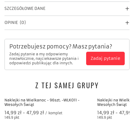
SZCZEGÓŁOWE DANE
OPINIE
(0)
Potrzebujesz pomocy? Masz pytania?
Zadaj pytanie a my odpowiemy
Zadaj pytanie
niezwłocznie, najciekawsze pytania i
odpowiedzi publikując dla innych.
Z TEJ SAMEJ GRUPY
Naklejki na Wielkan
Wesołych Świąt
od
14,99 zł
-
do
47,99 
149.9
pkt
punktów