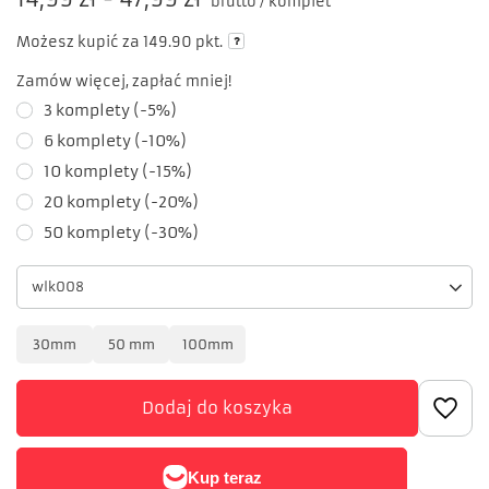
brutto
/
komplet
Możesz kupić za
149.90
pkt.
Zamów więcej, zapłać mniej!
3
komplety
(-
5
%)
6
komplety
(-
10
%)
10
komplety
(-
15
%)
20
komplety
(-
20
%)
50
komplety
(-
30
%)
wlk008
30mm
50 mm
100mm
Dodaj do koszyka