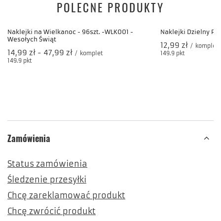
Naklejki na Wielkanoc - 96szt. -WLK011 -
Wesołych Świąt
od
14,99 zł
-
do
47,99 zł
/
komplet
149.9
pkt
punktów
POLECNE PRODUKTY
Naklejki Dzielny Pa
12,99 zł
/
komplet
149.9
pkt
punktów