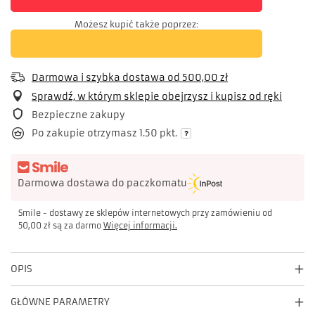
Możesz kupić także poprzez:
Darmowa i szybka dostawa
od
500,00 zł
Sprawdź, w którym sklepie obejrzysz i kupisz od ręki
Bezpieczne zakupy
Po zakupie otrzymasz
1.50 pkt.
Darmowa dostawa do paczkomatu
Smile - dostawy ze sklepów internetowych przy zamówieniu od
50,00 zł
są za darmo
Więcej informacji.
OPIS
GŁÓWNE PARAMETRY