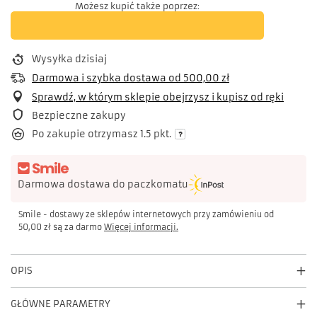
Możesz kupić także poprzez:
Wysyłka
dzisiaj
Darmowa i szybka dostawa
od
500,00 zł
Sprawdź, w którym sklepie obejrzysz i kupisz od ręki
Bezpieczne zakupy
Po zakupie otrzymasz
1.5 pkt.
Darmowa dostawa do paczkomatu
Smile - dostawy ze sklepów internetowych przy zamówieniu od
50,00 zł
są za darmo
Więcej informacji.
OPIS
GŁÓWNE PARAMETRY